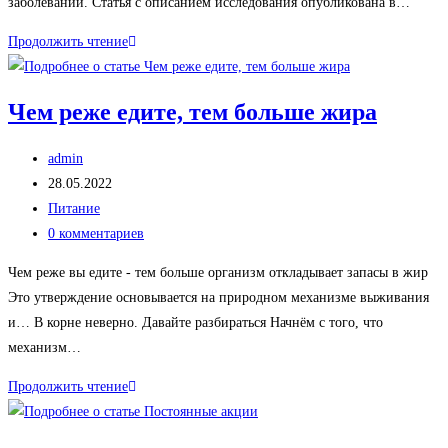
заболеваний. Статья с описанием исследования опубликована в…
Отжимания
Продолжить чтение
и
риски
Чем реже едите, тем больше жира
ССЗ
Автор
admin
записи:
Запись
28.05.2022
опубликована:
Рубрика
Питание
записи:
Комментарии
0 комментариев
к
Чем реже вы едите - тем больше организм откладывает запасы в жир
записи:
Это утверждение основывается на природном механизме выживания
и… В корне неверно. Давайте разбираться Начнём с того, что
механизм…
Чем
Продолжить чтение
реже
едите,