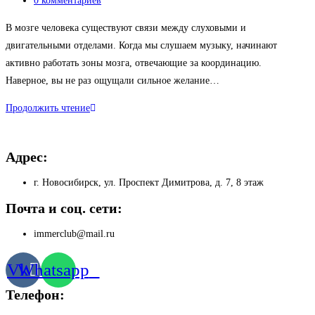
0 комментариев
к
В мозге человека существуют связи между слуховыми и
записи:
двигательными отделами. Когда мы слушаем музыку, начинают
активно работать зоны мозга, отвечающие за координацию. ⠀
Наверное, вы не раз ощущали сильное желание…
Как
Продолжить чтение
музыка
влияет
Адрес:
на
тренировку
г. Новосибирск, ул. Проспект Димитрова, д. 7, 8 этаж
Почта и соц. сети:
immerclub@mail.ru
Vk
Whatsapp
Телефон: