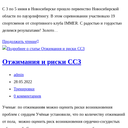
к
С 3 по 5 июня в Новосибирске прошло первенство Новосибирской
записи:
области по пауэрлифтингу. В этом соревновании участвовало 19
спортсменов от спортивного клуба IMMER. С радостью и гордостью
делимся результатами! Золото…
Чемпионат
Продолжить чтение
НСО.
Результаты
Отжимания и риски ССЗ
наших
атлетов.
Автор
admin
записи:
Запись
28.05.2022
опубликована:
Рубрика
Тренировки
записи:
Комментарии
0 комментариев
к
Ученые: по отжиманиям можно оценить риски возникновения
записи:
проблем с сердцем Учёные установили, что по количеству отжиманий
от пола, можно оценить риск возникновения сердечно-сосудистых