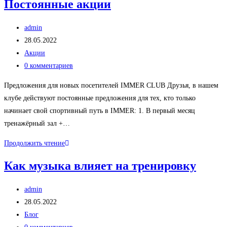
Постоянные акции
тем
больше
Автор
admin
жира
записи:
Запись
28.05.2022
опубликована:
Рубрика
Акции
записи:
Комментарии
0 комментариев
к
Предложения для новых посетителей IMMER CLUB Друзья, в нашем
записи:
клубе действуют постоянные предложения для тех, кто только
начинает свой спортивный путь в IMMER: 1. В первый месяц
тренажёрный зал +…
Постоянные
Продолжить чтение
акции
Как музыка влияет на тренировку
Автор
admin
записи:
Запись
28.05.2022
опубликована:
Рубрика
Блог
записи:
Комментарии