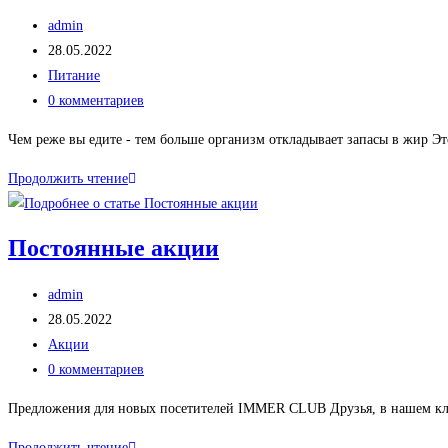
Автор
admin
записи:
Запись
28.05.2022
опубликована:
Рубрика
Питание
записи:
Комментарии
0 комментариев
к
Чем реже вы едите - тем больше организм откладывает запасы в жир 
записи:
Чем
Продолжить чтение
реже
едите,
Постоянные акции
тем
больше
Автор
admin
жира
записи:
Запись
28.05.2022
опубликована:
Рубрика
Акции
записи:
Комментарии
0 комментариев
к
Предложения для новых посетителей IMMER CLUB Друзья, в нашем клуб
записи:
Постоянные
Продолжить чтение