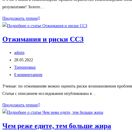
записи:
результатами! Золото…
Чемпионат
Продолжить чтение
НСО.
Результаты
Отжимания и риски ССЗ
наших
атлетов.
Автор
admin
записи:
Запись
28.05.2022
опубликована:
Рубрика
Тренировки
записи:
Комментарии
0 комментариев
к
Ученые: по отжиманиям можно оценить риски возникновения проблем с
записи:
Статья с описанием исследования опубликована в…
Отжимания
Продолжить чтение
и
риски
Чем реже едите, тем больше жира
ССЗ