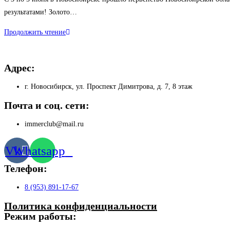
записи:
результатами! Золото…
Чемпионат
Продолжить чтение
НСО.
Результаты
Адрес:
наших
атлетов.
г. Новосибирск, ул. Проспект Димитрова, д. 7, 8 этаж
Почта и соц. сети:
immerclub@mail.ru
Vk
Whatsapp
Телефон:
8 (953) 891-17-67
Политика конфиденциальности
Режим работы: