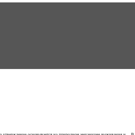
Это утверждение основывается на природном механизме выживания и… В к