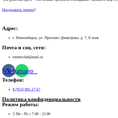
записи:
Чем
Продолжить чтение
реже
едите,
Адрес:
тем
больше
г. Новосибирск, ул. Проспект Димитрова, д. 7, 8 этаж
жира
Почта и соц. сети:
immerclub@mail.ru
Vk
Whatsapp
Телефон:
8 (953) 891-17-67
Политика конфиденциальности
Режим работы:
Пн - Пт с 7:00 - 23:00