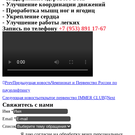
- Улучшение координации движений
- Проработка мышц ног и ягодиц
- Укрепление сердца
- Улучшение работы легких
Запись по телефону
+7 (953) 891 17-67
Prev
Предыдущая новость
Чемпионат и Первенство России по
пауэрлифтингу
Следующая новость
открытое первенство IMMER CLUB
Next
Свяжитесь с нами
Имя
*
Email
*
Список
Я даю согласие на обработку моих персональных