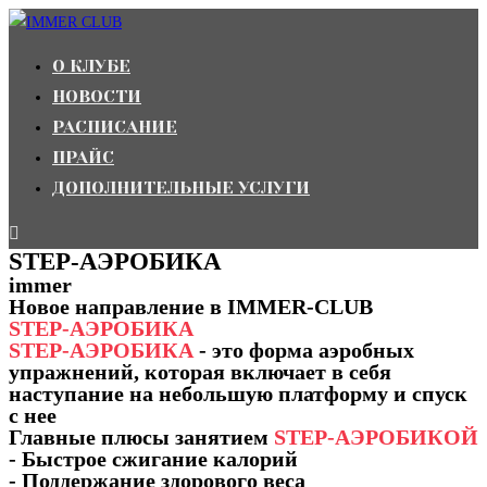
Перейти
к
О КЛУБЕ
содержимому
НОВОСТИ
РАСПИСАНИЕ
ПРАЙС
ДОПОЛНИТЕЛЬНЫЕ УСЛУГИ
STEP-АЭРОБИКА
immer
Новое направление в IMMER-CLUB
STEP-АЭРОБИКА
STEP-АЭРОБИКА
- это форма аэробных
упражнений, которая включает в себя
наступание на небольшую платформу и спуск
с нее
Главные плюсы занятием
STEP-АЭРОБИКОЙ
- Быстрое сжигание калорий
- Поддержание здорового веса