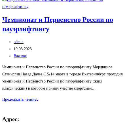
на
8
Чемпионат и Первенство России по
марта
пауэрлифтингу
Автор
admin
записи:
Запись
19.03.2023
опубликована:
Рубрика
Важное
записи:
Чемпионат и Первенство России по пауэрлифтингу Мордвинов
Станислав Назад Далее С 5-14 марта в городе Екатеринбург проходил
Чемпионат и Первенство России по пауэрлифтингу (жим
классический) в котором принял участие спортсмен…
Чемпионат
Продолжить чтение
и
Первенство
Адрес:
России