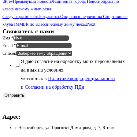
Prev
Предыдущая новость
Чемпионат города Новосибирска по
классическому жиму лёжа
Следующая новость
Результаты Открытого первенства Спортивного
клуба IMMER по Классическому жиму лежа
Next
Свяжитесь с нами
Имя
*
Email
*
Список
Я даю согласие на обработку моих персональных
данных на условиях,
указанных в
Политике конфиденциальности
и
Согласии на обработку ПДн
.
Отправить
Адрес:
г. Новосибирск, ул. Проспект Димитрова, д. 7, 8 этаж